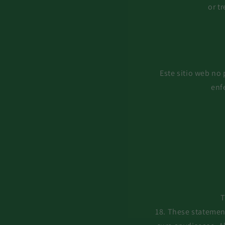
or t
Este sitio web no
enf
T
18. These statemen