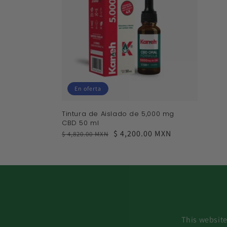
En oferta
Tintura de Aislado de 5,000 mg
CBD 50 ml
Precio
Precio
$ 4,200.00 MXN
$ 4,820.00 MXN
habitual
de
venta
This website