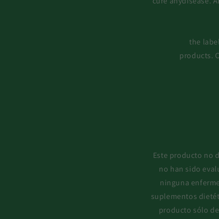
cure anydisease. A
the labe
products. C
Este producto no d
no han sido eval
ninguna enferme
suplementos dietét
producto sólo de