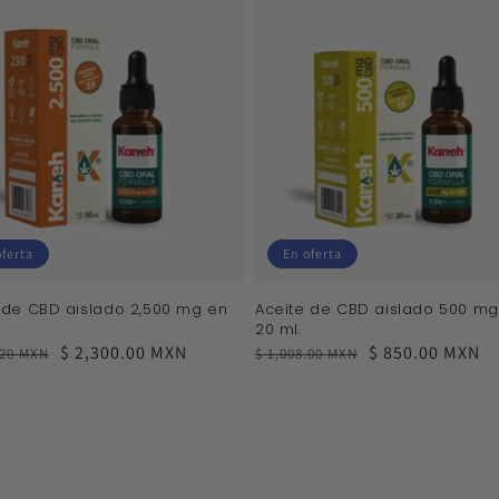
oferta
En oferta
 de CBD aislado 2,500 mg en
Aceite de CBD aislado 500 mg
20 ml.
$ 2,300.00 MXN
Precio
Precio
$ 850.00 MXN
.20 MXN
$ 1,008.00 MXN
al
habitual
de
venta