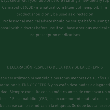
lways check with your doctor before starting a new dietary su
Cannabidiol (CBD) is a natural constituent of hemp oil. This
product should only be used as directed on
l. Professional medical adviceshould be sought before using
onsultwith a doctor before use if you have a serious medical 
use prescription medications.
DECLARACIÓN RESPECTO DE LA FDA Y DE LA COFEPRIS
ebe ser utilizado ni vendido a personas menores de 18 años. 
uadas por la FDA Y COFEPRIS y no están destinadas a diagnostica
dad. Siempre consulte con su médico antes de comenzar un 
icos. * El cannabidiol (CBD) es un componente natural del ace
be usarse como se indica en la etiqueta. Se debe buscar ase