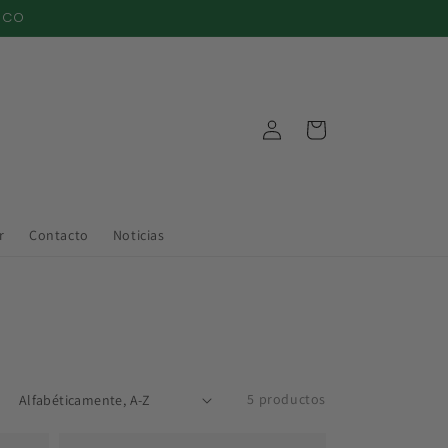
XICO
Iniciar
Carrito
sesión
r
Contacto
Noticias
5 productos