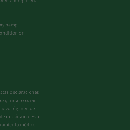
pplement regimen. *
 any hemp
condition or
Estas declaraciones
r, tratar o curar
nuevo régimen de
ite de cáñamo. Este
soramiento médico