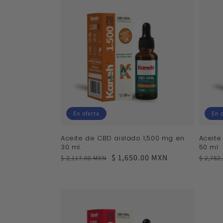
En oferta
En 
Aceite de CBD aislado 1,500 mg en
Aceite
30 ml.
50 ml
Precio
Precio
$ 1,650.00 MXN
Precio
Precio
$ 2,117.00 MXN
$ 2,782
habitual
de
habitu
de
venta
venta