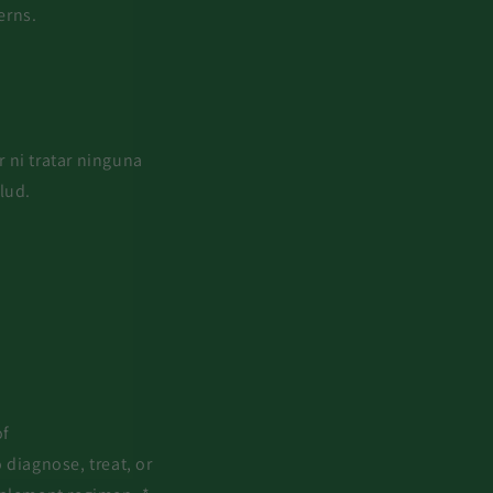
erns.
 ni tratar ninguna
lud.
of
diagnose, treat, or