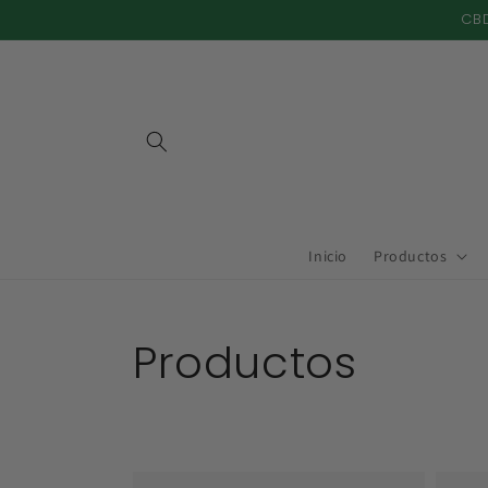
Ir
CBD
directamente
al contenido
Inicio
Productos
Colección:
Productos