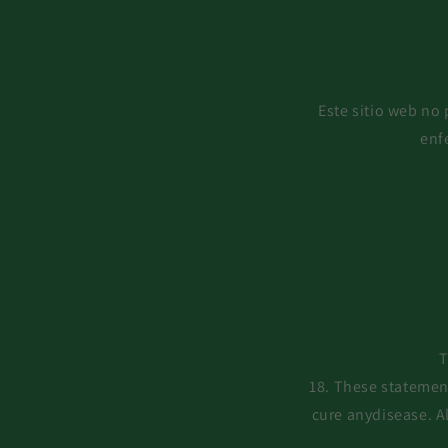
Este sitio web no
enf
T
18. These statemen
cure anydisease. A