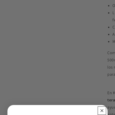
O
L
f
C
A
M
Com
500
los 
para
En 
ter
ayu
ant