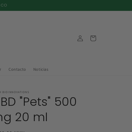
XICO
Iniciar
Carrito
sesión
r
Contacto
Noticias
H BIOINNOVATIONS
BD "Pets" 500
g 20 ml