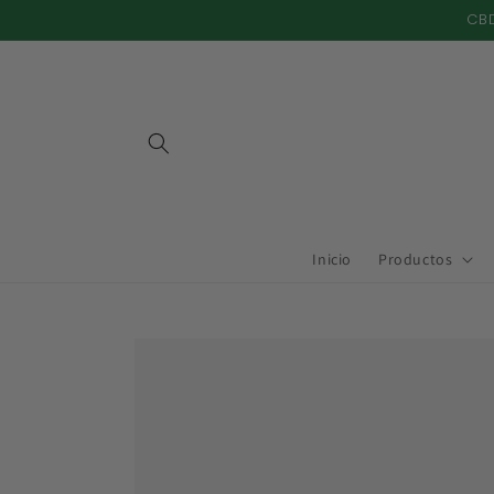
Ir
CBD
directamente
al contenido
Inicio
Productos
Ir
directamente
a la
información
del producto