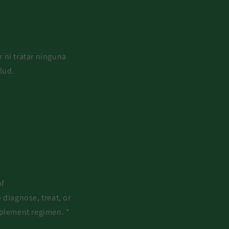
 ni tratar ninguna
lud.
of
diagnose, treat, or
pplement regimen. *