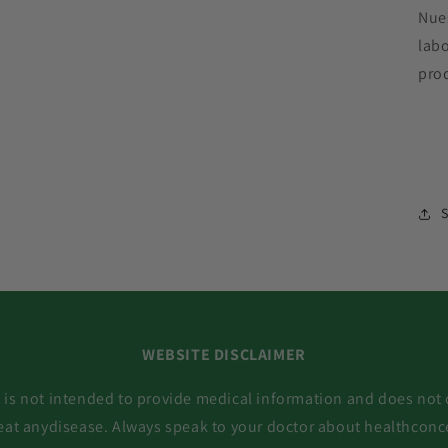
Nues
labo
pro
WEBSITE DISCLAIMER
 is not intended to provide medical information and does not 
reat anydisease. Always speak to your doctor about healthconc