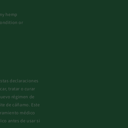
 any hemp
condition or
Estas declaraciones
r, tratar o curar
nuevo régimen de
ite de cáñamo. Este
soramiento médico
ico antes de usar si