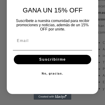
ocas
GANA UN 15% OFF
mas
usa
Suscríbete a nuestra comunidad para recibir
promociones y noticias, además de un 15%
han
OFF por unirte.
com
C
A
I
Suscribirme
T
P
No, gracias.
A
E
y