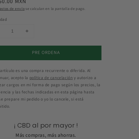
cio
50.00 MXN
itual
astos de envío
se calculan en la pantalla de pago.
idad
Reducir
Aumentar
cantidad
cantidad
para
para
PRE ORDENA
CBD
CBD
&quot;Pets&quot;
&quot;Pets&quot;
500
500
 artículo es una compra recurrente o diferida. Al
mg
mg
inuar, acepto la
política de cancelación
y autorizo a
20
20
izar cargos en mi forma de pago según los precios, la
ml
ml
uencia y las fechas indicadas en esta página hasta
se prepare mi pedido o yo lo cancele, si está
itido.
¡ CBD al por mayor !
Más compras, más ahorras.